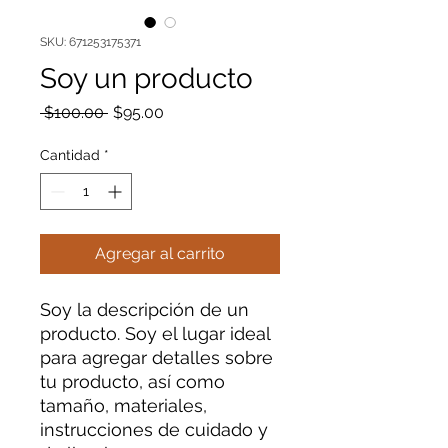
SKU: 671253175371
Soy un producto
Precio
Precio
 $100.00 
$95.00
de
oferta
Cantidad
*
Agregar al carrito
Soy la descripción de un 
producto. Soy el lugar ideal 
para agregar detalles sobre 
tu producto, así como 
tamaño, materiales, 
instrucciones de cuidado y 